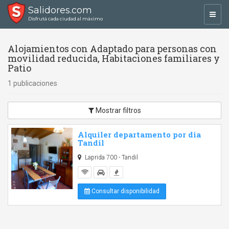
Salidores.com
Toggl
Disfrutá cada ciudad al máximo
navig
Alojamientos con Adaptado para personas con
movilidad reducida, Habitaciones familiares y
Patio
1 publicaciones
Mostrar filtros
Alquiler departamento por dia
Tandil
Laprida 700 - Tandil
Consultar disponibilidad