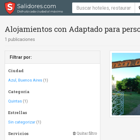
Salidores.com
Disfrutá cada ciudad al máximo
Alojamientos con Adaptado para perso
1 publicaciones
Filtrar por:
Ciudad
Azul, Buenos Aires
(1)
Categoría
Quintas
(1)
Estrellas
Sin categorizar
(1)
Servicios
Quitar filtro