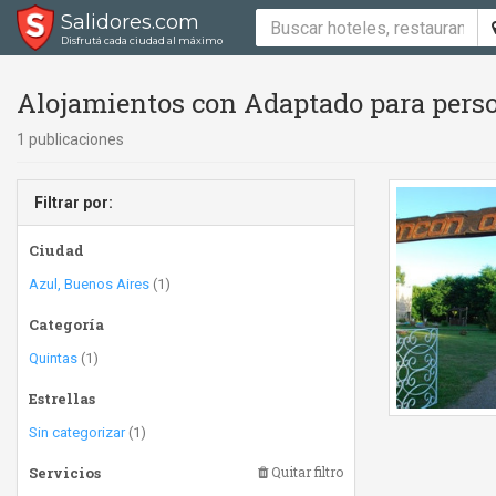
Salidores.com
Disfrutá cada ciudad al máximo
Alojamientos con Adaptado para perso
1 publicaciones
Filtrar por:
Ciudad
Azul, Buenos Aires
(1)
Categoría
Quintas
(1)
Estrellas
Sin categorizar
(1)
Servicios
Quitar filtro