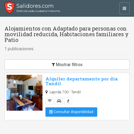
Salidores.com
Toggl
Disfrutá cada ciudad al máximo
navig
Alojamientos con Adaptado para personas con
movilidad reducida, Habitaciones familiares y
Patio
1 publicaciones
Mostrar filtros
Alquiler departamento por dia
Tandil
Laprida 700 - Tandil
Consultar disponibilidad