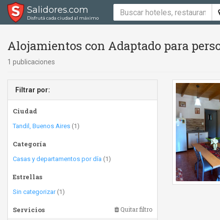
Salidores.com
Disfrutá cada ciudad al máximo
Alojamientos con Adaptado para perso
1 publicaciones
Filtrar por:
Ciudad
Tandil, Buenos Aires
(1)
Categoría
Casas y departamentos por día
(1)
Estrellas
Sin categorizar
(1)
Servicios
Quitar filtro