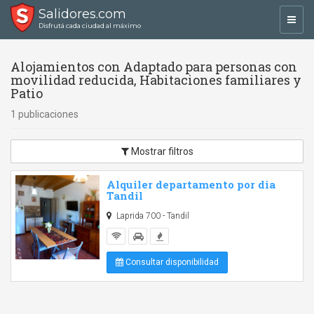
Salidores.com
Toggl
Disfrutá cada ciudad al máximo
navig
Alojamientos con Adaptado para personas con
movilidad reducida, Habitaciones familiares y
Patio
1 publicaciones
Mostrar filtros
Alquiler departamento por dia
Tandil
Laprida 700 - Tandil
Consultar disponibilidad