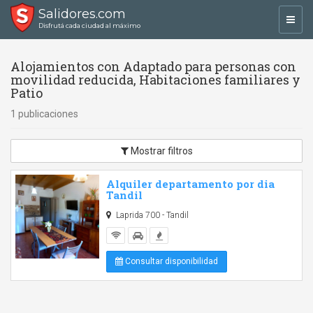
Salidores.com
Toggl
Disfrutá cada ciudad al máximo
navig
Alojamientos con Adaptado para personas con
movilidad reducida, Habitaciones familiares y
Patio
1 publicaciones
Mostrar filtros
Alquiler departamento por dia
Tandil
Laprida 700 - Tandil
Consultar disponibilidad