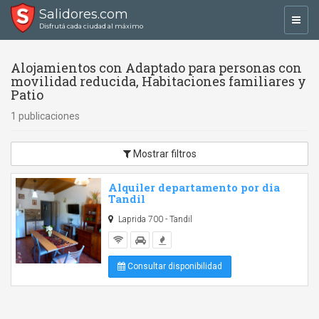
Salidores.com
Toggl
Disfrutá cada ciudad al máximo
navig
Alojamientos con Adaptado para personas con
movilidad reducida, Habitaciones familiares y
Patio
1 publicaciones
Mostrar filtros
Alquiler departamento por dia
Tandil
Laprida 700 - Tandil
Consultar disponibilidad