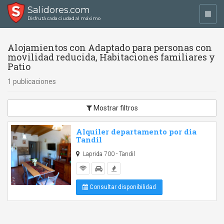
Salidores.com
Toggl
Disfrutá cada ciudad al máximo
navig
Alojamientos con Adaptado para personas con
movilidad reducida, Habitaciones familiares y
Patio
1 publicaciones
Mostrar filtros
Alquiler departamento por dia
Tandil
Laprida 700 - Tandil
Consultar disponibilidad