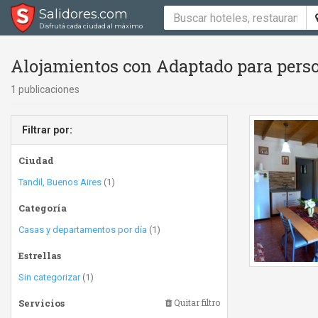
Salidores.com
Disfrutá cada ciudad al máximo
Alojamientos con Adaptado para perso
1 publicaciones
Filtrar por:
Ciudad
Tandil, Buenos Aires
(1)
Categoría
Casas y departamentos por día
(1)
Estrellas
Sin categorizar
(1)
Servicios
Quitar filtro