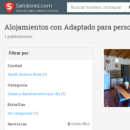
Salidores.com
Disfrutá cada ciudad al máximo
Alojamientos con Adaptado para perso
1 publicaciones
Filtrar por:
Ciudad
Tandil, Buenos Aires
(1)
Categoría
Casas y departamentos por día
(1)
Estrellas
Sin categorizar
(1)
Servicios
Quitar filtro