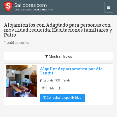
Salidores.com
Toggl
Disfrutá cada ciudad al máximo
navig
Alojamientos con Adaptado para personas con
movilidad reducida, Habitaciones familiares y
Patio
1 publicaciones
Mostrar filtros
Alquiler departamento por dia
Tandil
Laprida 700 - Tandil
Consultar disponibilidad