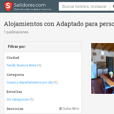
Salidores.com
Disfrutá cada ciudad al máximo
Alojamientos con Adaptado para perso
1 publicaciones
Filtrar por:
Ciudad
Tandil, Buenos Aires
(1)
Categoría
Casas y departamentos por día
(1)
Estrellas
Sin categorizar
(1)
Servicios
Quitar filtro