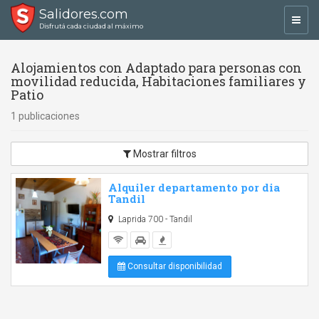
Salidores.com
Toggl
Disfrutá cada ciudad al máximo
navig
Alojamientos con Adaptado para personas con
movilidad reducida, Habitaciones familiares y
Patio
1 publicaciones
Mostrar filtros
Alquiler departamento por dia
Tandil
Laprida 700 - Tandil
Consultar disponibilidad