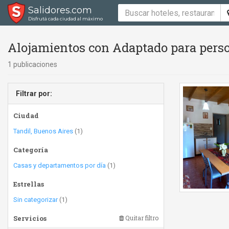
Salidores.com
Disfrutá cada ciudad al máximo
Alojamientos con Adaptado para perso
1 publicaciones
Filtrar por:
Ciudad
Tandil, Buenos Aires
(1)
Categoría
Casas y departamentos por día
(1)
Estrellas
Sin categorizar
(1)
Servicios
Quitar filtro