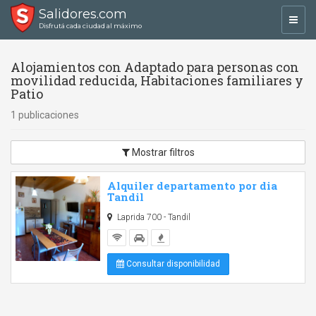
Salidores.com
Toggl
Disfrutá cada ciudad al máximo
navig
Alojamientos con Adaptado para personas con
movilidad reducida, Habitaciones familiares y
Patio
1 publicaciones
Mostrar filtros
Alquiler departamento por dia
Tandil
Laprida 700 - Tandil
Consultar disponibilidad