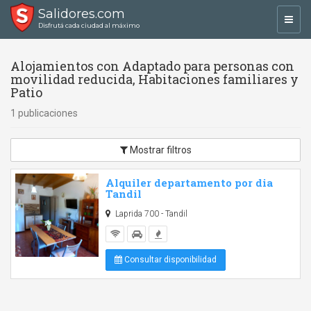
Salidores.com
Toggl
Disfrutá cada ciudad al máximo
navig
Alojamientos con Adaptado para personas con
movilidad reducida, Habitaciones familiares y
Patio
1 publicaciones
Mostrar filtros
Alquiler departamento por dia
Tandil
Laprida 700 - Tandil
Consultar disponibilidad