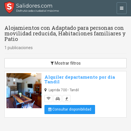
Salidores.com
Toggl
Disfrutá cada ciudad al máximo
navig
Alojamientos con Adaptado para personas con
movilidad reducida, Habitaciones familiares y
Patio
1 publicaciones
Mostrar filtros
Alquiler departamento por dia
Tandil
Laprida 700 - Tandil
Consultar disponibilidad