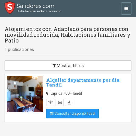
Salidores.com
Toggl
Disfrutá cada ciudad al máximo
navig
Alojamientos con Adaptado para personas con
movilidad reducida, Habitaciones familiares y
Patio
1 publicaciones
Mostrar filtros
Alquiler departamento por dia
Tandil
Laprida 700 - Tandil
Consultar disponibilidad