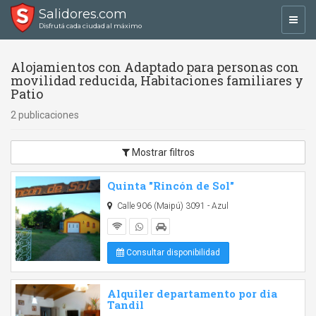
Salidores.com
Toggl
Disfrutá cada ciudad al máximo
navig
Alojamientos con Adaptado para personas con
movilidad reducida, Habitaciones familiares y
Patio
2 publicaciones
Mostrar filtros
Quinta "Rincón de Sol"
Calle 906 (Maipú) 3091 - Azul
Consultar disponibilidad
Alquiler departamento por dia
Tandil