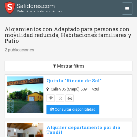
Salidores.com
Toggl
Disfrutá cada ciudad al máximo
navig
Alojamientos con Adaptado para personas con
movilidad reducida, Habitaciones familiares y
Patio
2 publicaciones
Mostrar filtros
Quinta "Rincón de Sol"
Calle 906 (Maipú) 3091 - Azul
Consultar disponibilidad
Alquiler departamento por dia
Tandil