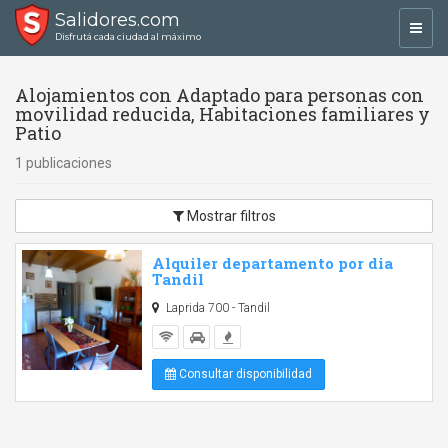
Salidores.com
Toggl
Disfrutá cada ciudad al máximo
navig
Alojamientos con Adaptado para personas con
movilidad reducida, Habitaciones familiares y
Patio
1 publicaciones
Mostrar filtros
Alquiler departamento por dia
Tandil
Laprida 700 - Tandil
Consultar disponibilidad