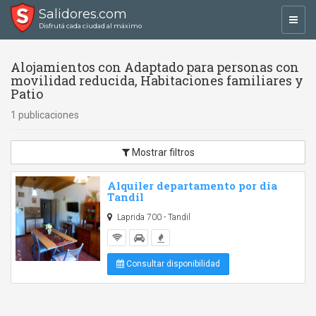
Salidores.com
Toggl
Disfrutá cada ciudad al máximo
navig
Alojamientos con Adaptado para personas con
movilidad reducida, Habitaciones familiares y
Patio
1 publicaciones
Mostrar filtros
Alquiler departamento por dia
Tandil
Laprida 700 - Tandil
Consultar disponibilidad