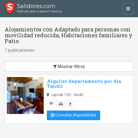
Salidores.com
Toggl
Disfrutá cada ciudad al máximo
navig
Alojamientos con Adaptado para personas con
movilidad reducida, Habitaciones familiares y
Patio
1 publicaciones
Mostrar filtros
Alquiler departamento por dia
Tandil
Laprida 700 - Tandil
Consultar disponibilidad