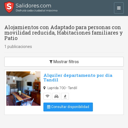
Salidores.com
Toggl
Disfrutá cada ciudad al máximo
navig
Alojamientos con Adaptado para personas con
movilidad reducida, Habitaciones familiares y
Patio
1 publicaciones
Mostrar filtros
Alquiler departamento por dia
Tandil
Laprida 700 - Tandil
Consultar disponibilidad