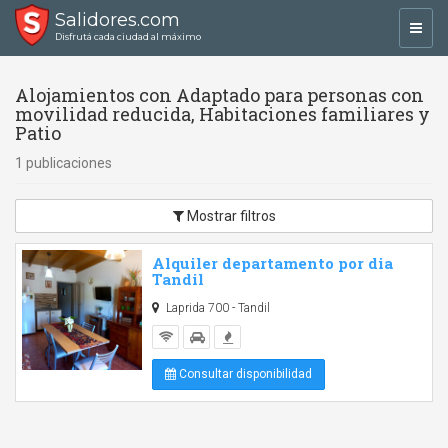
Salidores.com
Toggl
Disfrutá cada ciudad al máximo
navig
Alojamientos con Adaptado para personas con
movilidad reducida, Habitaciones familiares y
Patio
1 publicaciones
Mostrar filtros
Alquiler departamento por dia
Tandil
Laprida 700 - Tandil
Consultar disponibilidad