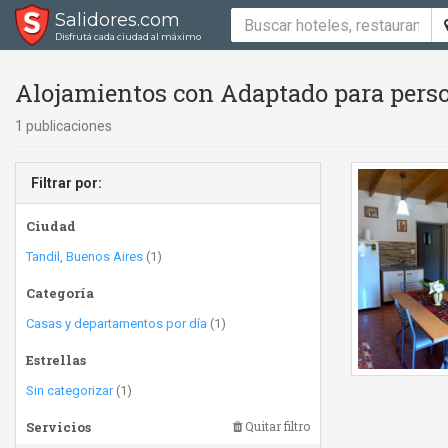
Salidores.com
Disfrutá cada ciudad al máximo
Alojamientos con Adaptado para perso
1 publicaciones
Filtrar por:
Ciudad
Tandil, Buenos Aires
(1)
Categoría
Casas y departamentos por día
(1)
Estrellas
Sin categorizar
(1)
Servicios
Quitar filtro