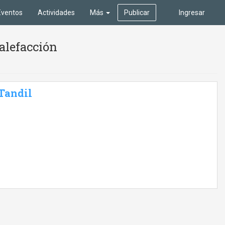
Eventos
Actividades
Más
Publicar
Ingresar
alefacción
 Tandil