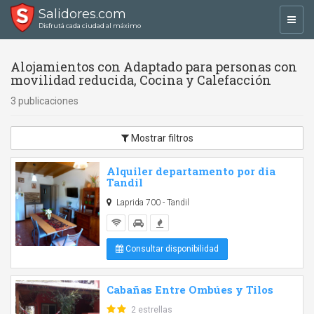
Salidores.com
Toggl
Disfrutá cada ciudad al máximo
navig
Alojamientos con Adaptado para personas con
movilidad reducida, Cocina y Calefacción
3 publicaciones
Mostrar filtros
Alquiler departamento por dia
Tandil
Laprida 700 - Tandil
Consultar disponibilidad
Cabañas Entre Ombúes y Tilos
2 estrellas