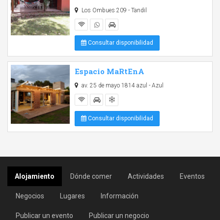
Los Ombues 209 - Tandil
Consultar disponibilidad
Espacio MaRtEnA
av. 25 de mayo 1814 azul - Azul
Consultar disponibilidad
Alojamiento
Dónde comer
Actividades
Eventos
Negocios
Lugares
Información
Publicar un evento
Publicar un negocio