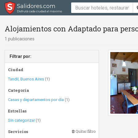
Salidores.com
Disfrutá cada ciudad al máximo
Alojamientos con Adaptado para perso
1 publicaciones
Filtrar por:
Ciudad
Tandil, Buenos Aires
(1)
Categoría
Casas y departamentos por día
(1)
Estrellas
Sin categorizar
(1)
Servicios
Quitar filtro