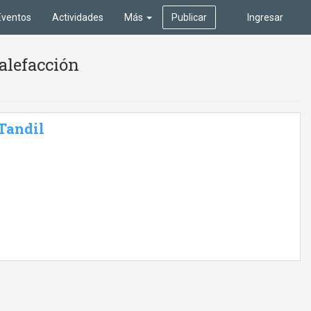
Eventos
Actividades
Más
Publicar
Ingresar
alefacción
 Tandil