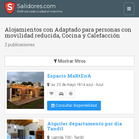
Salidores.com
Toggl
Disfrutá cada ciudad al máximo
navig
Alojamientos con Adaptado para personas con
movilidad reducida, Cocina y Calefacción
2 publicaciones
Mostrar filtros
Espacio MaRtEnA
av. 25 de mayo 1814 azul - Azul
Consultar disponibilidad
Alquiler departamento por dia
Tandil
Laprida 700 - Tandil