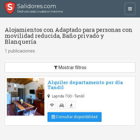
Salidores.com
Toggl
Disfrutá cada ciudad al máximo
navig
Alojamientos con Adaptado para personas con
movilidad reducida, Baño privado y
Blanquería
1 publicaciones
Mostrar filtros
Alquiler departamento por dia
Tandil
Laprida 700 - Tandil
Consultar disponibilidad