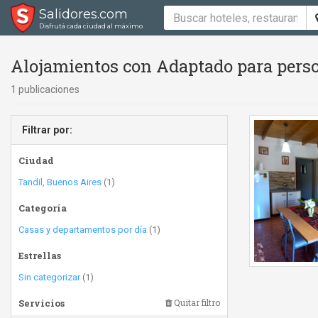
Salidores.com
Disfrutá cada ciudad al máximo
Alojamientos con Adaptado para perso
1 publicaciones
Filtrar por:
Ciudad
Tandil, Buenos Aires
(1)
Categoría
Casas y departamentos por día
(1)
Estrellas
Sin categorizar
(1)
Servicios
Quitar filtro