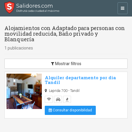
Salidores.com
Toggl
Disfrutá cada ciudad al máximo
navig
Alojamientos con Adaptado para personas con
movilidad reducida, Baño privado y
Blanquería
1 publicaciones
Mostrar filtros
Alquiler departamento por dia
Tandil
Laprida 700 - Tandil
Consultar disponibilidad