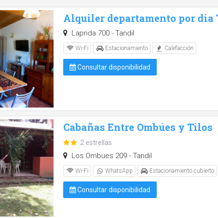
Alquiler departamento por dia
Laprida 700 - Tandil
Wi-Fi
Estacionamiento
Calefacción
Consultar disponibilidad
Cabañas Entre Ombúes y Tilos
2 estrellas
Los Ombues 209 - Tandil
Wi-Fi
WhatsApp
Estacionamiento cubierto
Consultar disponibilidad