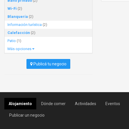
Baño privado
(2)
Wi-Fi
(2)
Blanquería
(2)
Información turística
(2)
Calefacción
(2)
Patio
(1)
Más opciones
Publicá tu negocio
Alojamiento
Dónde comer
Actividades
Eventos
Publicar un negocio