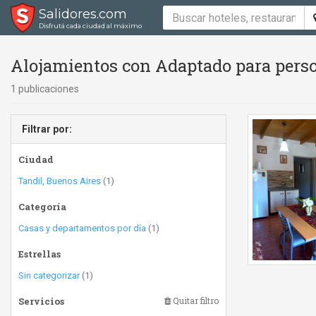
Salidores.com
Disfrutá cada ciudad al máximo
Alojamientos con Adaptado para perso
1 publicaciones
Filtrar por:
Ciudad
Tandil, Buenos Aires
(1)
Categoría
Casas y departamentos por día
(1)
Estrellas
Sin categorizar
(1)
Servicios
Quitar filtro