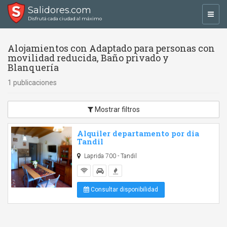
Salidores.com
Toggl
Disfrutá cada ciudad al máximo
navig
Alojamientos con Adaptado para personas con
movilidad reducida, Baño privado y
Blanquería
1 publicaciones
Mostrar filtros
Alquiler departamento por dia
Tandil
Laprida 700 - Tandil
Consultar disponibilidad