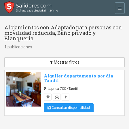
Salidores.com
Toggl
Disfrutá cada ciudad al máximo
navig
Alojamientos con Adaptado para personas con
movilidad reducida, Baño privado y
Blanquería
1 publicaciones
Mostrar filtros
Alquiler departamento por dia
Tandil
Laprida 700 - Tandil
Consultar disponibilidad