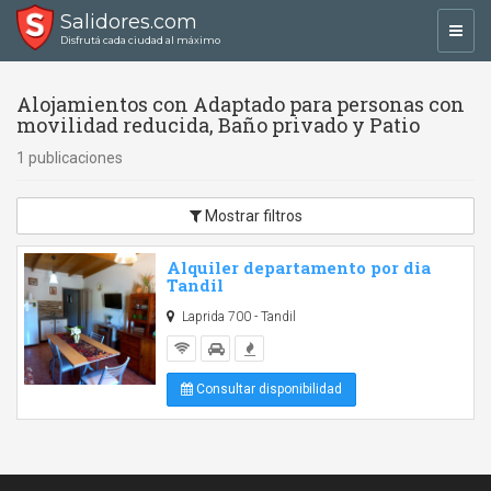
Salidores.com
Toggl
Disfrutá cada ciudad al máximo
navig
Alojamientos con Adaptado para personas con
movilidad reducida, Baño privado y Patio
1 publicaciones
Mostrar filtros
Alquiler departamento por dia
Tandil
Laprida 700 - Tandil
Consultar disponibilidad