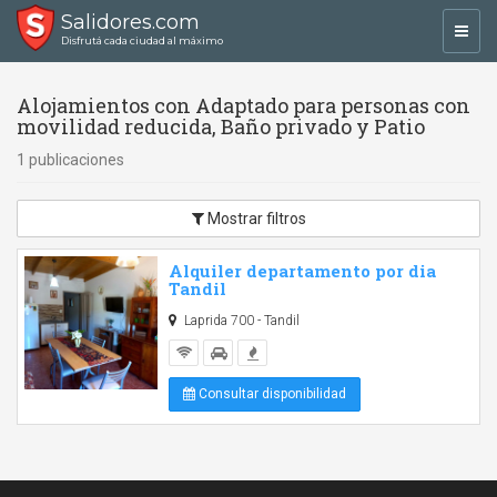
Salidores.com
Toggl
Disfrutá cada ciudad al máximo
navig
Alojamientos con Adaptado para personas con
movilidad reducida, Baño privado y Patio
1 publicaciones
Mostrar filtros
Alquiler departamento por dia
Tandil
Laprida 700 - Tandil
Consultar disponibilidad