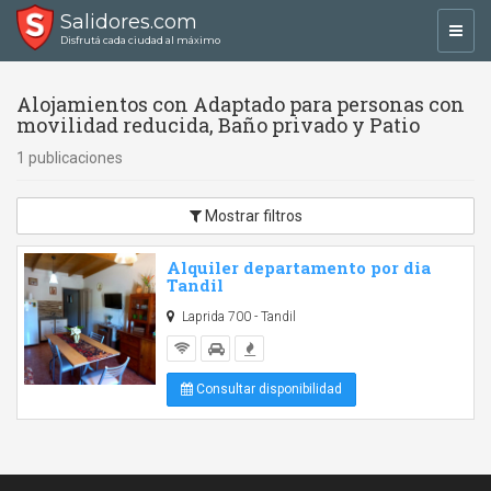
Salidores.com
Toggl
Disfrutá cada ciudad al máximo
navig
Alojamientos con Adaptado para personas con
movilidad reducida, Baño privado y Patio
1 publicaciones
Mostrar filtros
Alquiler departamento por dia
Tandil
Laprida 700 - Tandil
Consultar disponibilidad