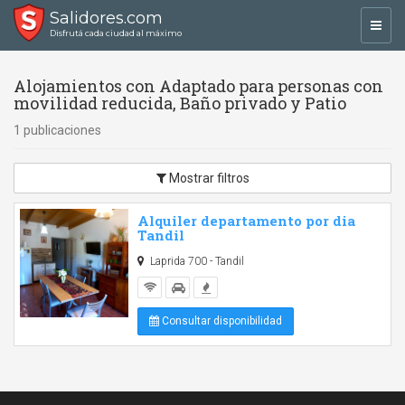
Salidores.com
Toggl
Disfrutá cada ciudad al máximo
navig
Alojamientos con Adaptado para personas con
movilidad reducida, Baño privado y Patio
1 publicaciones
Mostrar filtros
Alquiler departamento por dia
Tandil
Laprida 700 - Tandil
Consultar disponibilidad