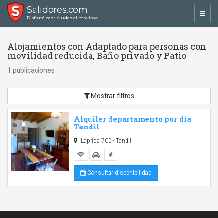
Salidores.com
Toggl
Disfrutá cada ciudad al máximo
navig
Alojamientos con Adaptado para personas con
movilidad reducida, Baño privado y Patio
1 publicaciones
Mostrar filtros
Alquiler departamento por dia
Tandil
Laprida 700 - Tandil
Consultar disponibilidad