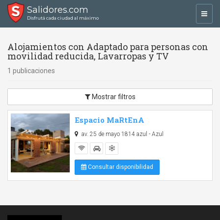
Salidores.com
Toggl
Disfrutá cada ciudad al máximo
navig
Alojamientos con Adaptado para personas con
movilidad reducida, Lavarropas y TV
1 publicaciones
Mostrar filtros
Espacio MaRtEnA
av. 25 de mayo 1814 azul - Azul
Consultar disponibilidad