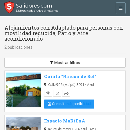
Salidores.com
Toggl
Disfrutá cada ciudad al máximo
navig
Alojamientos con Adaptado para personas con
movilidad reducida, Patio y Aire
acondicionado
2 publicaciones
Mostrar filtros
Quinta "Rincón de Sol"
Calle 906 (Maipú) 3091 - Azul
Consultar disponibilidad
Espacio MaRtEnA
av. 25 de mayo 1814 azul - Azul