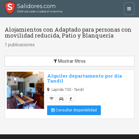
Salidores.com
Toggl
Disfrutá cada ciudad al máximo
navig
Alojamientos con Adaptado para personas con
movilidad reducida, Patio y Blanquería
1 publicaciones
Mostrar filtros
Alquiler departamento por dia
Tandil
Laprida 700 - Tandil
Consultar disponibilidad