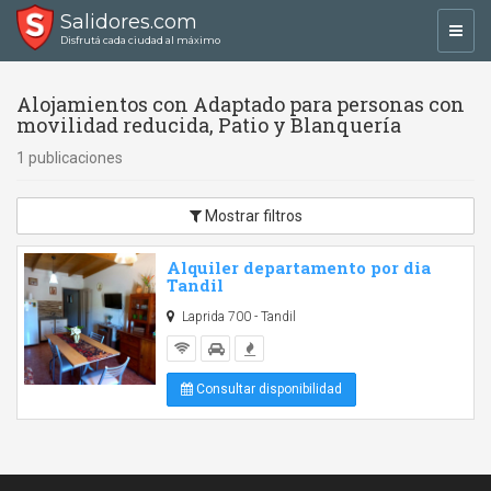
Salidores.com
Toggl
Disfrutá cada ciudad al máximo
navig
Alojamientos con Adaptado para personas con
movilidad reducida, Patio y Blanquería
1 publicaciones
Mostrar filtros
Alquiler departamento por dia
Tandil
Laprida 700 - Tandil
Consultar disponibilidad