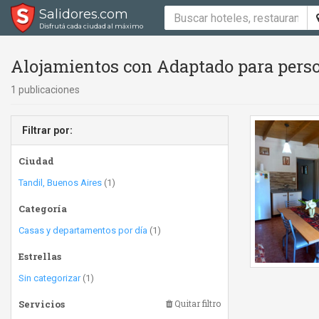
Salidores.com
Disfrutá cada ciudad al máximo
Alojamientos con Adaptado para perso
1 publicaciones
Filtrar por:
Ciudad
Tandil, Buenos Aires
(1)
Categoría
Casas y departamentos por día
(1)
Estrellas
Sin categorizar
(1)
Servicios
Quitar filtro