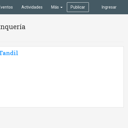
Eventos
Actividades
Más
Publicar
Ingresar
anquería
 Tandil