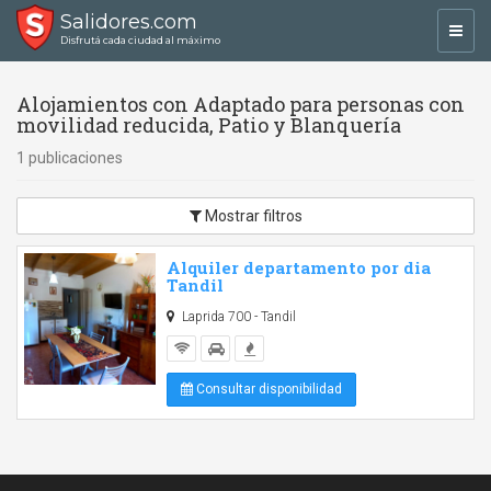
Salidores.com
Toggl
Disfrutá cada ciudad al máximo
navig
Alojamientos con Adaptado para personas con
movilidad reducida, Patio y Blanquería
1 publicaciones
Mostrar filtros
Alquiler departamento por dia
Tandil
Laprida 700 - Tandil
Consultar disponibilidad