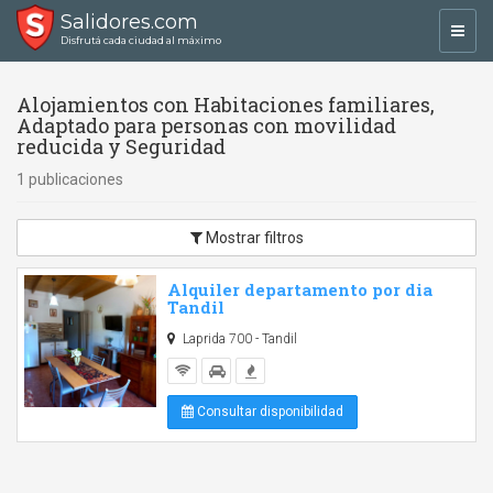
Salidores.com
Toggl
Disfrutá cada ciudad al máximo
navig
Alojamientos con Habitaciones familiares,
Adaptado para personas con movilidad
reducida y Seguridad
1 publicaciones
Mostrar filtros
Alquiler departamento por dia
Tandil
Laprida 700 - Tandil
Consultar disponibilidad