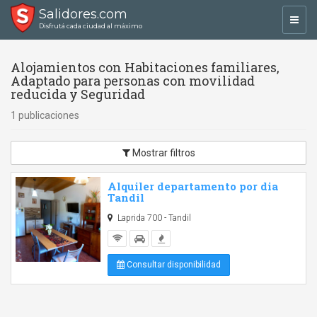
Salidores.com
Toggl
Disfrutá cada ciudad al máximo
navig
Alojamientos con Habitaciones familiares,
Adaptado para personas con movilidad
reducida y Seguridad
1 publicaciones
Mostrar filtros
Alquiler departamento por dia
Tandil
Laprida 700 - Tandil
Consultar disponibilidad